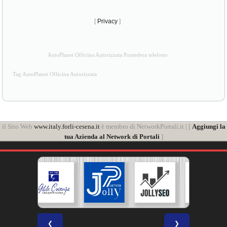
[
Privacy
]
AutoPlanet Officina Autorizzata Pontedera telefono
Tag AutoPlanet Officina Autorizzata
il Sito Web
www.italy.forli-cesena.it
è membro di NetworkPortali.it | [
Aggiungi la
tua Azienda al Network di Portali
]
❮
❯