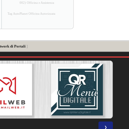
002) Officina e Assistenza
Tag AutoPlanet Officina Autorizzata
twork di Portali
]
❯