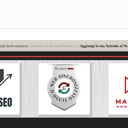
aly.forli-cesena.it
è membro di NetworkPortali.it | [
Aggiungi la tua Azienda al Ne