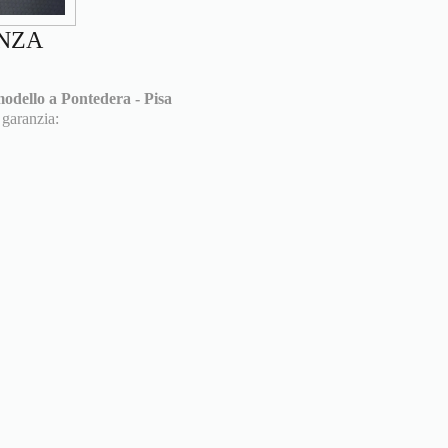
ENZA
odello a Pontedera - Pisa
 garanzia: