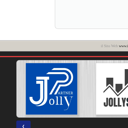
il Sito Web
www.it
❮