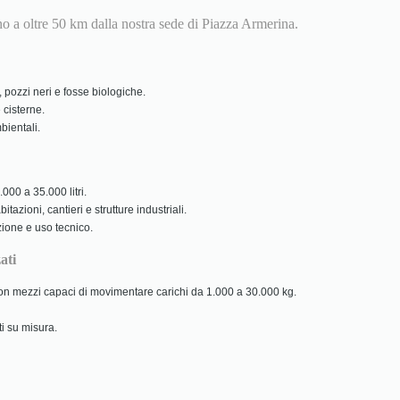
ino a oltre 50 km dalla nostra sede di Piazza Armerina.
 pozzi neri e fosse biologiche.
 cisterne.
ientali.
000 a 35.000 litri.
tazioni, cantieri e strutture industriali.
zione e uso tecnico.
ati
 con mezzi capaci di movimentare carichi da 1.000 a 30.000 kg.
ti su misura.