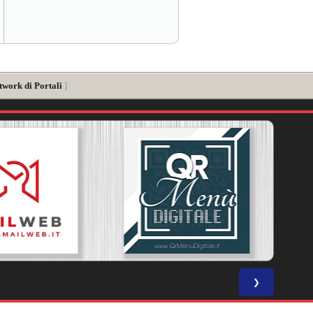
twork di Portali
]
❯