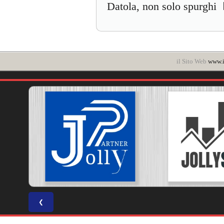
Datola, non solo spurghi
il Sito Web
www.it
❮