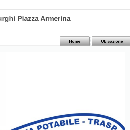
urghi Piazza Armerina
Home
Ubicazione