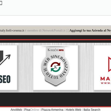
aly.forli-cesena.it
è membro di NetworkPortali.it | [
Aggiungi la tua Azienda al Ne
AnyWeb
|
Pisa
Online |
Piazza Armerina
|
Hotels Web
|
Italia Search