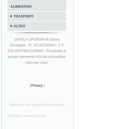
ALIMENTARI
TRASPORTI
ALTRO
DATOLA SPURGHI di Datola
Giuseppe - P.I. 01155150863 - C.F.
DTLGPP78H01G580U - Possibilità di
pronto intervento H24 da concordare
caso per caso.
[
Privacy
]
Datola, non solo spurghi Piazza Armerina
Tag Datola, non solo spurghi