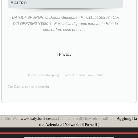
ALTRO
DATOLA SPURGHI di Datola Giuseppe - P.I. 01155150863 - C.F.
DTLGPP78H01G580U - Possibilità di pronto intervento H24 da
concordare caso per caso.
[
Privacy
]
Datola, non solo spurghi Piazza Armerina Google Map
Tag Datola, non solo spurghi
il Sito Web
www.italy.forli-cesena.it
è membro di NetworkPortali.it | [
Aggiungi la
tua Azienda al Network di Portali
]