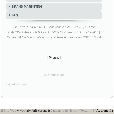
BRAND MARKETING
FAQ
JOLLY PARTNER SRLs - Sede legale CASCINA (PI) CORSO
GIACOMO MATTEOTTI 17 CAP 56021 | Numero REA PI - 198616 |
Partita IVA Codice fiscale e n.iscr. al Registro Imprese 02324710504
[
Privacy
]
Jolly Partner Pisa
Tag Jolly Partner
il Sito Web
www.italy.forli-cesena.it
è membro di NetworkPortali.it | [
Aggiungi la