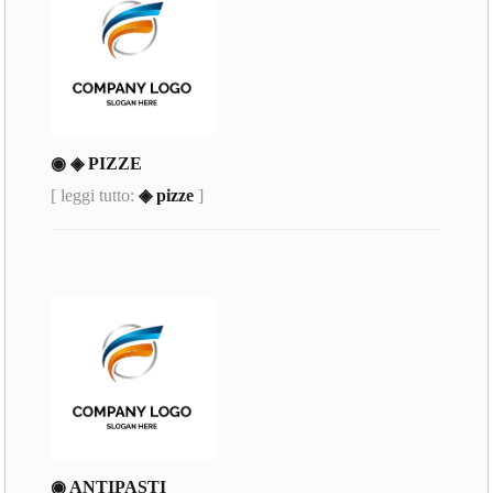
◉ ◈ PIZZE
[ leggi tutto:
◈ pizze
]
◉ ANTIPASTI