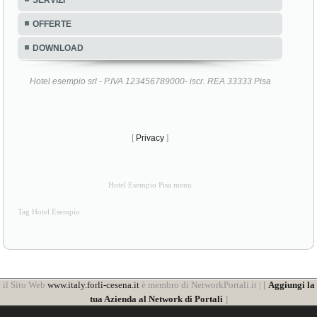
SERVIZI
OFFERTE
DOWNLOAD
Hotel esempio srl - P.IVA 123456789000- iscr. REA 33333 Pisa
[
Privacy
]
Hotel Esempio Pisa menu
Tag Hotel Esempio
il Sito Web
www.italy.forli-cesena.it
è membro di NetworkPortali.it | [
Aggiungi la
tua Azienda al Network di Portali
]