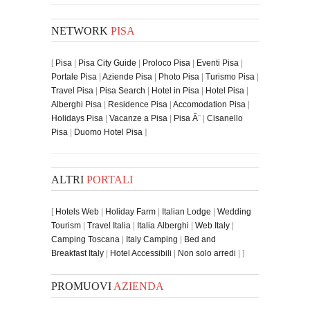
NETWORK
PISA
[
Pisa
|
Pisa City Guide
|
Proloco Pisa
|
Eventi Pisa
|
Portale Pisa
|
Aziende Pisa
|
Photo Pisa
|
Turismo Pisa
|
Travel Pisa
|
Pisa Search
|
Hotel in Pisa
|
Hotel Pisa
|
Alberghi Pisa
|
Residence Pisa
|
Accomodation Pisa
|
Holidays Pisa
|
Vacanze a Pisa
|
Pisa Ã¨
|
Cisanello
Pisa
|
Duomo Hotel Pisa
]
ALTRI
PORTALI
[
Hotels Web
|
Holiday Farm
|
Italian Lodge
|
Wedding
Tourism
|
Travel Italia
|
Italia Alberghi
|
Web Italy
|
Camping Toscana
|
Italy Camping
|
Bed and
Breakfast Italy
|
Hotel Accessibili
|
Non solo arredi
| ]
PROMUOVI
AZIENDA