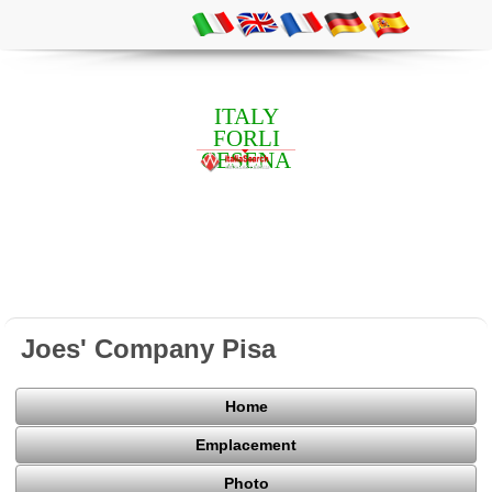
ITALY
FORLI
CESENA
Joes' Company Pisa
Home
Emplacement
Photo