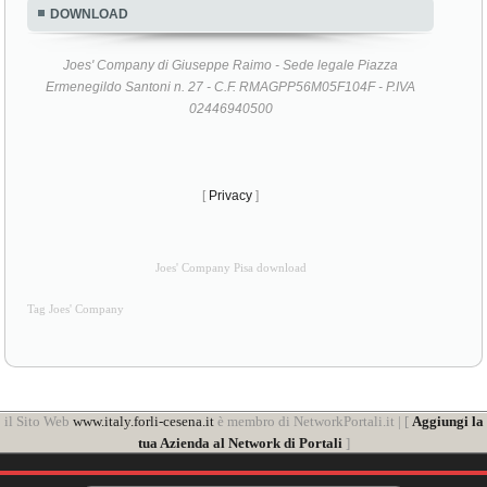
DOWNLOAD
Joes' Company di Giuseppe Raimo - Sede legale Piazza
Ermenegildo Santoni n. 27 - C.F. RMAGPP56M05F104F - P.IVA
02446940500
[
Privacy
]
Joes' Company Pisa download
Tag Joes' Company
il Sito Web
www.italy.forli-cesena.it
è membro di NetworkPortali.it | [
Aggiungi la
tua Azienda al Network di Portali
]