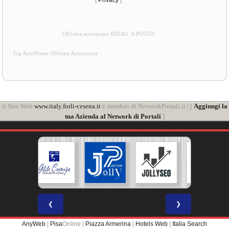
[
Privacy
]
Officina autorizzata RHIAG 'A POSTO'
Tag AutoPlanet Officina Autorizzata
il Sito Web
www.italy.forli-cesena.it
è membro di NetworkPortali.it | [
Aggiungi la
tua Azienda al Network di Portali
]
❮
❯
AnyWeb
|
Pisa
Online |
Piazza Armerina
|
Hotels Web
|
Italia Search