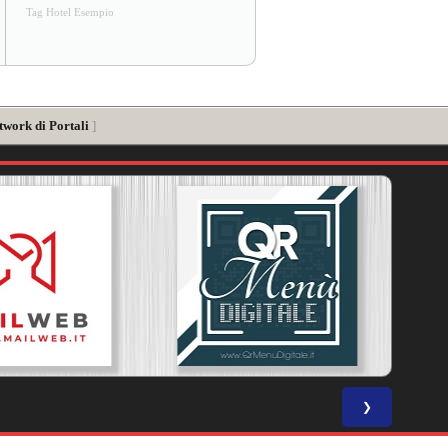
Tag Hotel Esempio
twork di Portali
]
❯