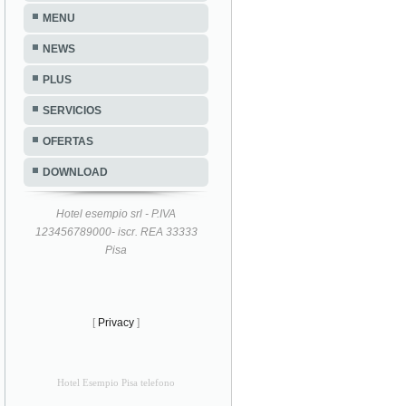
MENU
NEWS
PLUS
SERVICIOS
OFERTAS
DOWNLOAD
Hotel esempio srl - P.IVA
123456789000- iscr. REA 33333
Pisa
[
Privacy
]
Hotel Esempio Pisa telefono