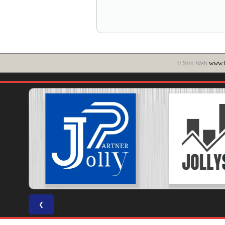
il Sito Web
www.it
❮