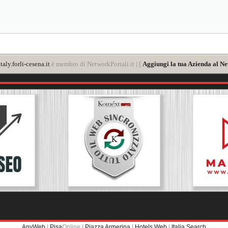
aly.forli-cesena.it
è membro di NetworkPortali.it | [
Aggiungi la tua Azienda al Ne
AnyWeb
|
Pisa
Online |
Piazza Armerina
|
Hotels Web
|
Italia Search