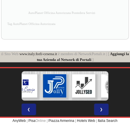
AutoPlanet Officina Autorizzata Pontedera Servizi
Tag AutoPlanet Officina Autorizzata
il Sito Web
www.italy.forli-cesena.it
è membro di NetworkPortali.it | [
Aggiungi la
tua Azienda al Network di Portali
]
❮
❯
AnyWeb
|
Pisa
Online |
Piazza Armerina
|
Hotels Web
|
Italia Search