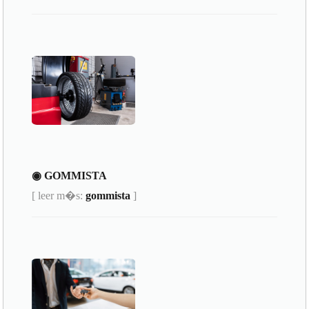
◉ GOMMISTA
[ leer m�s:
gommista
]