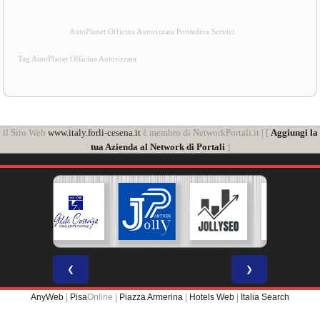
AutoPlanet Officina Autorizzata Pontedera Servizi
Tag AutoPlanet Officina Autorizzata
il Sito Web
www.italy.forli-cesena.it
è membro di NetworkPortali.it | [
Aggiungi la
tua Azienda al Network di Portali
]
❮
❯
AnyWeb
|
Pisa
Online |
Piazza Armerina
|
Hotels Web
|
Italia Search