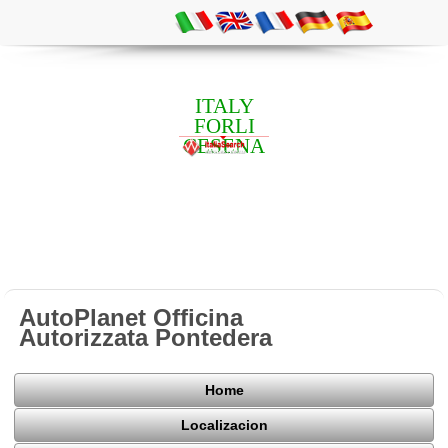
ITALY
FORLI
CESENA
AutoPlanet Officina
Autorizzata Pontedera
Home
Localizacion